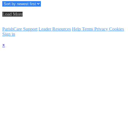
Load More
ParishCare Support
Leader Resources
Help
Terms
Privacy
Cookies
Sign in
×