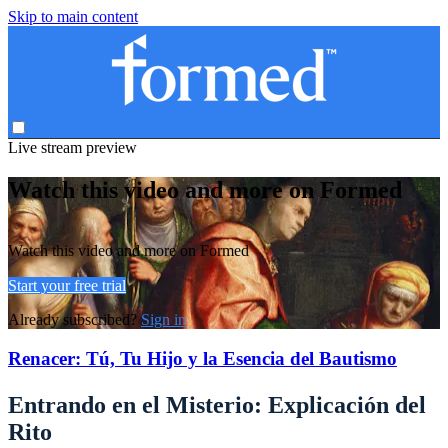
Skip to main content
Live stream preview
Watch this video and more on Formed
Watch this video and more on Formed
Start your free trial
Already subscribed?
Sign in
Renacer: Tú, Tu Hijo y la Esencia del Bautismo
Entrando en el Misterio: Explicación del
Rito