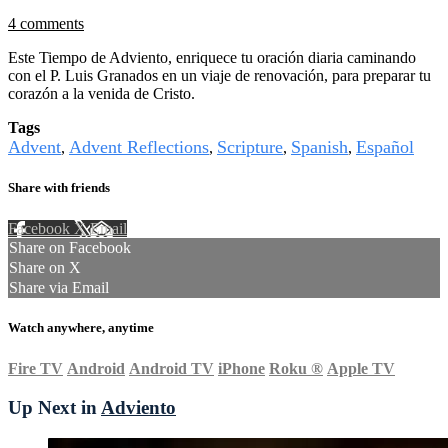
4 comments
Este Tiempo de Adviento, enriquece tu oración diaria caminando
con el P. Luis Granados en un viaje de renovación, para preparar tu
corazón a la venida de Cristo.
Tags
Advent
Advent Reflections
Scripture
Spanish
Español
,
,
,
,
Share with friends
Facebook
X
Email
Share on Facebook
Share on X
Share via Email
Watch anywhere, anytime
Fire TV
Android
Android TV
iPhone
Roku
®
Apple TV
Up Next in
Adviento