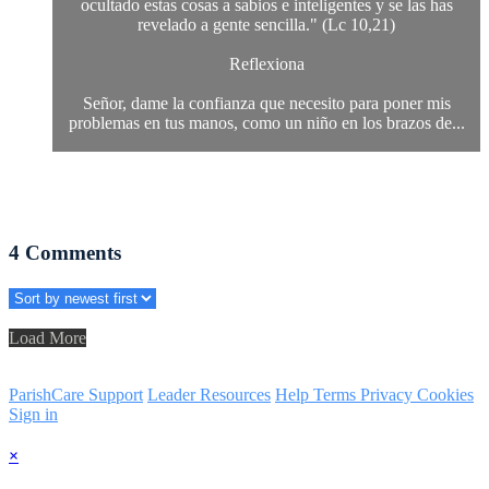
ocultado estas cosas a sabios e inteligentes y se las has
revelado a gente sencilla." (Lc 10,21)
Reflexiona
Señor, dame la confianza que necesito para poner mis
problemas en tus manos, como un niño en los brazos de...
4
Comments
Load More
ParishCare Support
Leader Resources
Help
Terms
Privacy
Cookies
Sign in
×