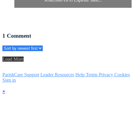
1
Comment
Load More
ParishCare Support
Leader Resources
Help
Terms
Privacy
Cookies
Sign in
×