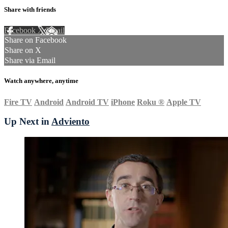
Share with friends
Facebook
X
Email
Share on Facebook
Share on X
Share via Email
Watch anywhere, anytime
Fire TV
Android
Android TV
iPhone
Roku
®
Apple TV
Up Next in
Adviento