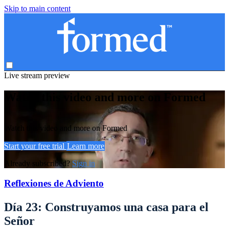
Skip to main content
Live stream preview
Watch this video and more on Formed
Watch this video and more on Formed
Start your free trial
Learn more
Already subscribed?
Sign in
Reflexiones de Adviento
Día 23: Construyamos una casa para el
Señor