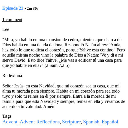
Episode 23
• 2m 30s
1 comment
Lee
"Mira, yo habito en una mansión de cedro, mientras que el arca de
Dios habita en una tienda de lona. Respondió Natán al rey: 'Anda,
haz todo lo que te dicta el corazón, porque Yahvé está contigo.' Pero
aquella misma noche vino la palabra de Dios a Natán: 'Ve y di a mi
siervo David: Esto dice Yahvé. ¿Me vas a edificar tú una casa para
que yo habite en ella?" (2 Sam 7,2-5)
Reflexiona
Señor Jesús, en esta Navidad, que mi corazón sea tu casa, que mi
alma tu morada para siempre. Habita en mi corazón para sea todo
tuyo y solo tu reines en él por siempre. Entra a la morada de mi
familia para que esta Navidad y siempre, reines en ella y vivamos de
acuerdo a tu voluntad. Amén
Tags
Advent
Advent Reflections
Scripture
Spanish
Español
,
,
,
,