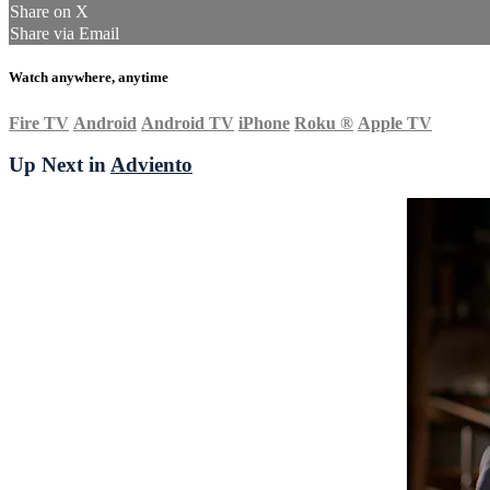
Share on X
Share via Email
Watch anywhere, anytime
Fire TV
Android
Android TV
iPhone
Roku
®
Apple TV
Up Next in
Adviento