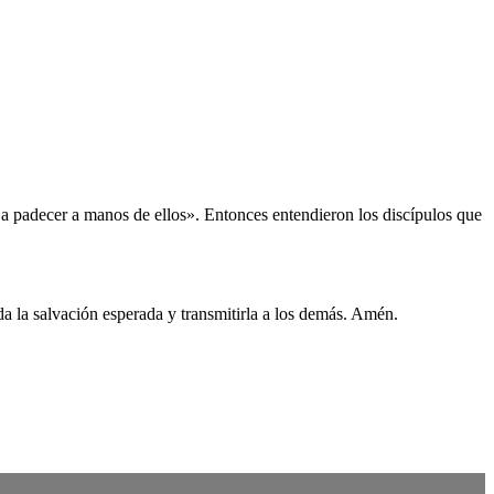
 a padecer a manos de ellos». Entonces entendieron los discípulos que
a la salvación esperada y transmitirla a los demás. Amén.