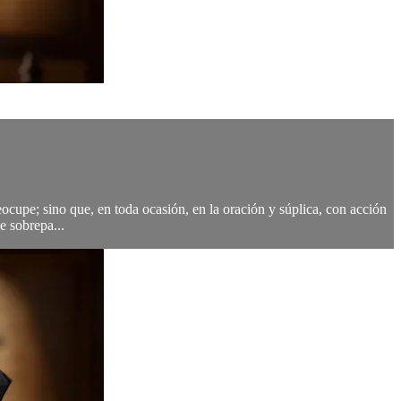
ocupe; sino que, en toda ocasión, en la oración y súplica, con acción
e sobrepa...