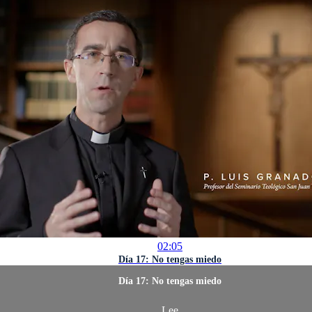
02:05
Día 17: No tengas miedo
Día 17: No tengas miedo
Lee