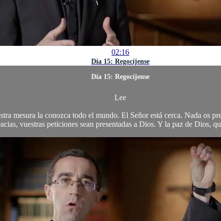
02:16
Día 15: Regocíjense
Día 15: Regocíjense
Lee
estra mesura la conozca todo el mundo. El Señor está cerca. Nada os pre
acias, vuestras peticiones sean presentadas a Dios. Y la paz de Dios, qu