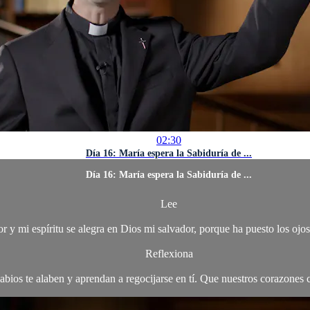
02:30
Día 16: María espera la Sabiduría de ...
Día 16: María espera la Sabiduría de ...
Lee
 y mi espíritu se alegra en Dios mi salvador, porque ha puesto los ojo
Reflexiona
labios te alaben y aprendan a regocijarse en tí. Que nuestros corazones 