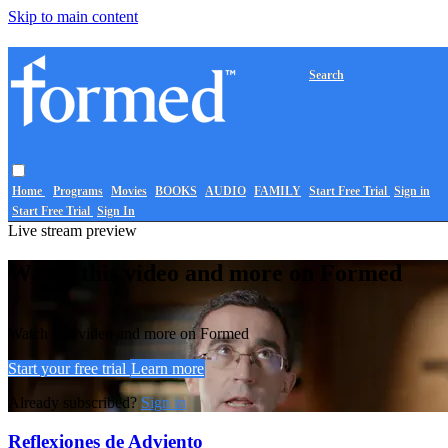
Skip to main content
Search
Home
Programs
Movies
BOOKS
AUDIO
FAMILY
Start Free Trial
Sign in
Start Free Trial
Sign In
Live stream preview
Watch this video and more on Formed
Watch this video and more on Formed
Start your free trial
Learn more
Already subscribed?
Sign in
Reflexiones de Adviento