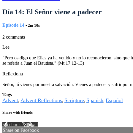
Día 14: El Señor viene a padecer
Episode 14
• 2m 10s
2 comments
Lee
"Pero os digo que Elías ya ha venido y no lo reconocieron, sino que 
se refería a Juan el Bautista." (Mt 17,12-13)
Reflexiona
Señor, tú vienes por nuestra salvación. Vienes a padecer y sufrir por
Tags
Advent
Advent Reflections
Scripture
Spanish
Español
,
,
,
,
Share with friends
Facebook
X
Email
Share on Facebook