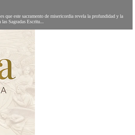
s que este sacramento de misericordia revela la profundidad y la
las Sagradas Escritu...