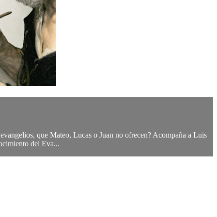
os evangelios, que Mateo, Lucas o Juan no ofrecen? Acompaña a Luis
ocimiento del Eva...