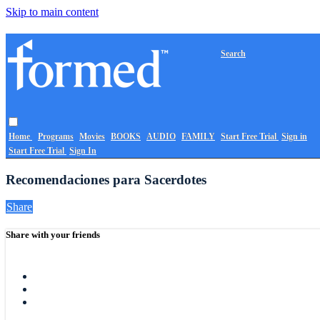
Skip to main content
Search
Home
Programs
Movies
BOOKS
AUDIO
FAMILY
Start Free Trial
Sign in
Start Free Trial
Sign In
Recomendaciones para Sacerdotes
Share
Share with your friends