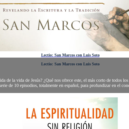
Lectio: San Marcos con Luis Soto
Lectio: San Marcos con Luis Soto
da de la vida de Jesús? ¿Qué nos ofrece este, el más corto de todos l
serie de 10 episodios, totalmente en español, para profundizar en el con