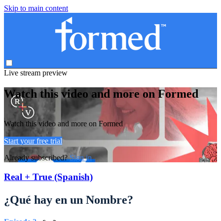
Skip to main content
Live stream preview
Watch this video and more on Formed
Watch this video and more on Formed
Start your free trial
Already subscribed?
Sign in
Real + True (Spanish)
¿Qué hay en un Nombre?