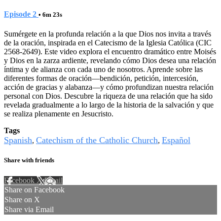
Episode 2
• 6m 23s
Sumérgete en la profunda relación a la que Dios nos invita a través
de la oración, inspirada en el Catecismo de la Iglesia Católica (CIC
2568-2649). Este video explora el encuentro dramático entre Moisés
y Dios en la zarza ardiente, revelando cómo Dios desea una relación
íntima y de alianza con cada uno de nosotros. Aprende sobre las
diferentes formas de oración—bendición, petición, intercesión,
acción de gracias y alabanza—y cómo profundizan nuestra relación
personal con Dios. Descubre la riqueza de una relación que ha sido
revelada gradualmente a lo largo de la historia de la salvación y que
se realiza plenamente en Jesucristo.
Tags
Spanish
Catechism of the Catholic Church
Español
,
,
Share with friends
Facebook
X
Email
Share on Facebook
Share on X
Share via Email