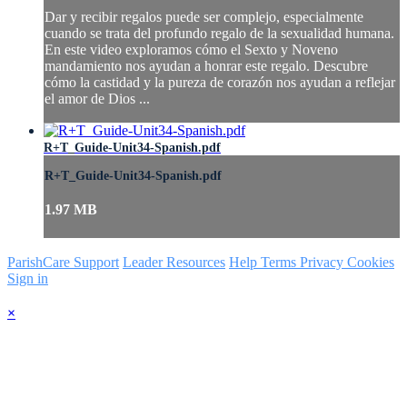
Dar y recibir regalos puede ser complejo, especialmente
cuando se trata del profundo regalo de la sexualidad humana.
En este video exploramos cómo el Sexto y Noveno
mandamiento nos ayudan a honrar este regalo. Descubre
cómo la castidad y la pureza de corazón nos ayudan a reflejar
el amor de Dios ...
R+T_Guide-Unit34-Spanish.pdf
R+T_Guide-Unit34-Spanish.pdf
1.97 MB
ParishCare Support
Leader Resources
Help
Terms
Privacy
Cookies
Sign in
×