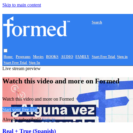
Skip to main content
Search
Home
Programs
Movies
BOOKS
AUDIO
FAMILY
Start Free Trial
Sign in
Start Free Trial
Sign In
Live stream preview
Watch this video and more on Formed
Watch this video and more on Formed
Start your free trial
Already subscribed?
Sign in
Real + True (Spanish)