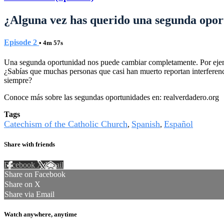
¿Alguna vez has querido una segunda opor
Episode 2
• 4m 57s
Una segunda oportunidad nos puede cambiar completamente. Por ejempl
¿Sabías que muchas personas que casi han muerto reportan interferen
siempre?
Conoce más sobre las segundas oportunidades en: realverdadero.org
Tags
Catechism of the Catholic Church
Spanish
Español
,
,
Share with friends
Facebook
X
Email
Share on Facebook
Share on X
Share via Email
Watch anywhere, anytime