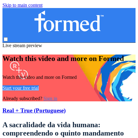
Skip to main content
Live stream preview
Watch this video and more on Formed
Watch this video and more on Formed
Start your free trial
Already subscribed?
Sign in
Real + True (Portuguese)
A sacralidade da vida humana:
compreendendo o quinto mandamento