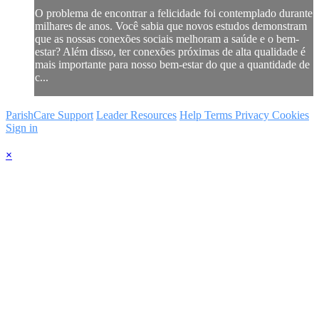
O problema de encontrar a felicidade foi contemplado durante
milhares de anos. Você sabia que novos estudos demonstram
que as nossas conexões sociais melhoram a saúde e o bem-
estar? Além disso, ter conexões próximas de alta qualidade é
mais importante para nosso bem-estar do que a quantidade de
c...
ParishCare Support
Leader Resources
Help
Terms
Privacy
Cookies
Sign in
×