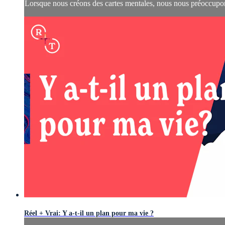
Lorsque nous créons des cartes mentales, nous nous préoccupon
Réel + Vrai: Y a-t-il un plan pour ma vie ?