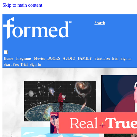
Skip to main content
Search
Home
Programs
Movies
BOOKS
AUDIO
FAMILY
Start Free Trial
Sign in
Start Free Trial
Sign In