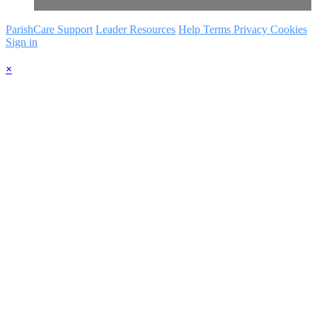
ParishCare Support
Leader Resources
Help
Terms
Privacy
Cookies
Sign in
×