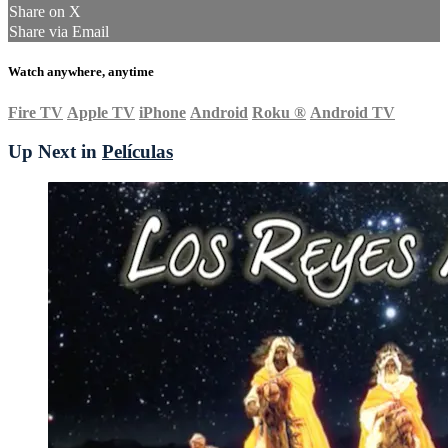
Share on X
Share via Email
Watch anywhere, anytime
Fire TV
Apple TV
iPhone
Android
Roku
®
Android TV
Up Next in
Películas