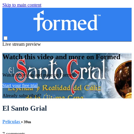
Skip to main content
Live stream preview
Watch this video and more on Formed
Watch this video and more on Formed
Start your free trial
Already subscribed?
Sign in
El Santo Grial
Películas
• 39m
7 comments