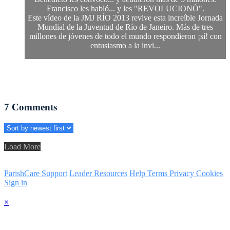
Francisco les habló... y les "REVOLUCIONÓ".
Este vídeo de la JMJ RÍO 2013 revive esta increíble Jornada
Mundial de la Juventud de Río de Janeiro. Más de tres
millones de jóvenes de todo el mundo respondieron ¡sí! con
entusiasmo a la invi...
7
Comments
Load More
ParishCare Support
Leader Resources
Help
Terms
Privacy
Cookies
Sign in
×