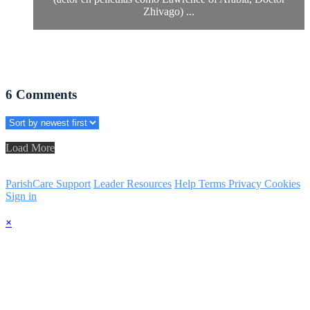
Zhivago) ...
6
Comments
Load More
ParishCare Support
Leader Resources
Help
Terms
Privacy
Cookies
Sign in
×