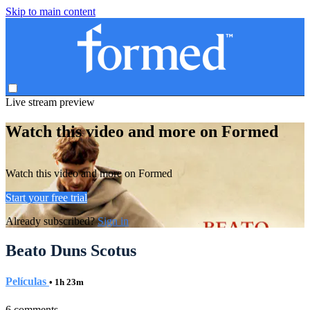
Skip to main content
Live stream preview
Watch this video and more on Formed
Watch this video and more on Formed
Start your free trial
Already subscribed?
Sign in
Beato Duns Scotus
Películas
• 1h 23m
6 comments