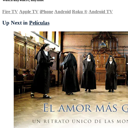
Fire TV
Apple TV
iPhone
Android
Roku
®
Android TV
Up Next in
Películas