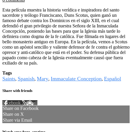
Esta película muestra la historia verídica e inspiradora del santo
sacerdote y teólogo Franciscano, Duns Scotus, quien ganó un
famoso debate contra los Dominicos en el siglo XIII, en el cual
defendió el gran privilegio de nuestra Señora de la Inmaculada
Concepción, poniendo las bases para que la Iglesia más tarde lo
definiera como dogma de la fe católica. Fue filmada en lugares del
bello monasterio antiguo en Europa. En la película, vemos a Scotus
como un apóstol sencillo y valiente defensor de fe contra el gobierno
opresor y anti-católico que está en el poder. Su defensa pública del
papado como cabeza de la Iglesia eventualmente causó que fuera
exiliado de su país.
Tags
Saints
Spanish
Mary
Immaculate Conception
Español
,
,
,
,
Share with friends
Facebook
X
Email
Share on Facebook
Share on X
Share via Email
Watch anywhere, anytime