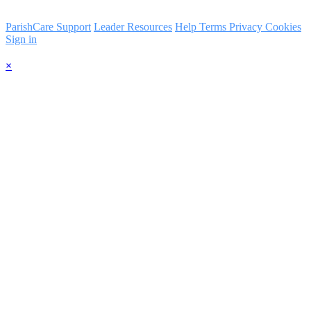
ParishCare Support
Leader Resources
Help
Terms
Privacy
Cookies
Sign in
×