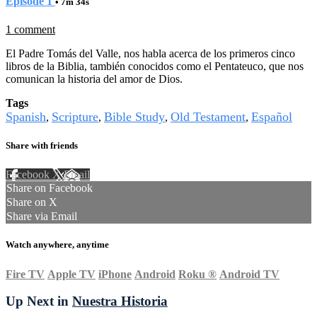
Episode 1
• 7m 34s
1 comment
El Padre Tomás del Valle, nos habla acerca de los primeros cinco
libros de la Biblia, también conocidos como el Pentateuco, que nos
comunican la historia del amor de Dios.
Tags
Spanish
Scripture
Bible Study
Old Testament
Español
,
,
,
,
Share with friends
Facebook
X
Email
Share on Facebook
Share on X
Share via Email
Watch anywhere, anytime
Fire TV
Apple TV
iPhone
Android
Roku
®
Android TV
Up Next in
Nuestra Historia