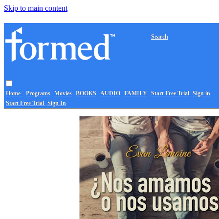
Skip to main content
Search
Home
Programs
Movies
BOOKS
AUDIO
FAMILY
Start Free Trial
Sign in
Start Free Trial
Sign In