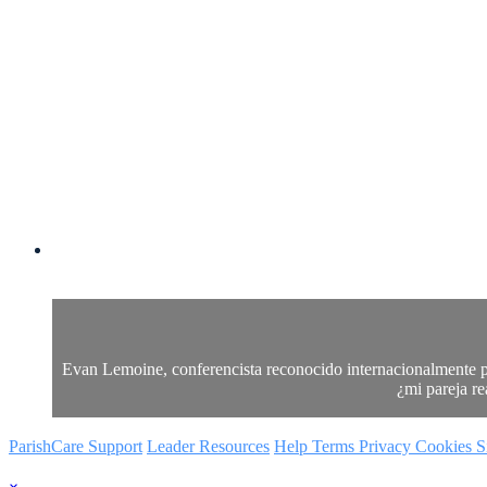
Evan Lemoine, conferencista reconocido internacionalmente po
¿mi pareja re
ParishCare Support
Leader Resources
Help
Terms
Privacy
Cookies
S