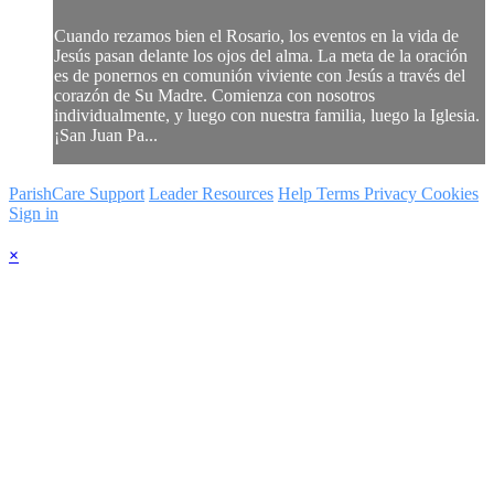
Cuando rezamos bien el Rosario, los eventos en la vida de
Jesús pasan delante los ojos del alma. La meta de la oración
es de ponernos en comunión viviente con Jesús a través del
corazón de Su Madre. Comienza con nosotros
individualmente, y luego con nuestra familia, luego la Iglesia.
¡San Juan Pa...
ParishCare Support
Leader Resources
Help
Terms
Privacy
Cookies
Sign in
×