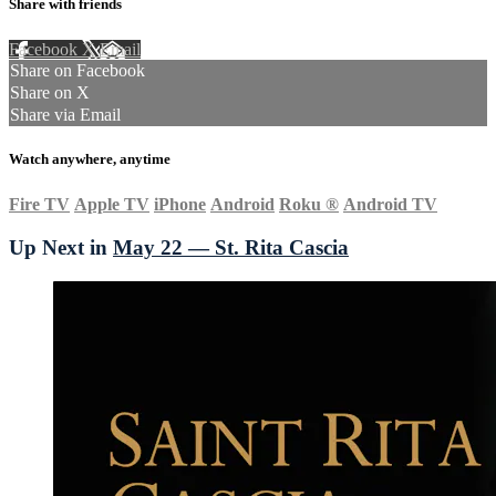
Share with friends
Facebook
X
Email
Share on Facebook
Share on X
Share via Email
Watch anywhere, anytime
Fire TV
Apple TV
iPhone
Android
Roku
®
Android TV
Up Next in
May 22 — St. Rita Cascia