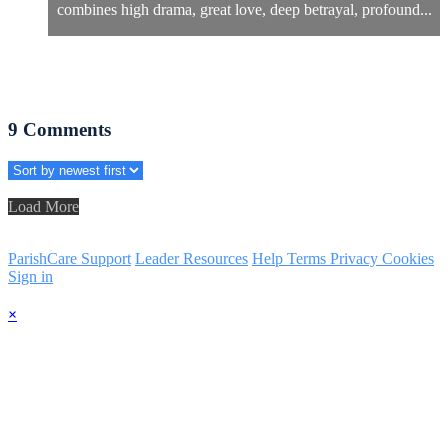
combines high drama, great love, deep betrayal, profound...
9
Comments
Load More
ParishCare Support
Leader Resources
Help
Terms
Privacy
Cookies
Sign in
×