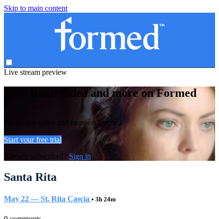
Skip to main content
Live stream preview
Watch this video and more on Formed
Watch this video and more on Formed
Start your free trial
Already subscribed?
Sign in
Santa Rita
May 22 — St. Rita Cascia
• 3h 24m
9 comments