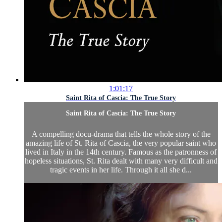
1:01:17
Saint Rita of Cascia: The True Story
Saint Rita of Cascia: The True Story
A compelling docu-drama that tells the whole story of the
amazing life of St. Rita of Cascia, the very popular saint who
lived in Italy in the 14th century. Famous as the patronness of
hopeless situations, St. Rita dealt with many very difficult and
tragic events in her life. Through it all she d...