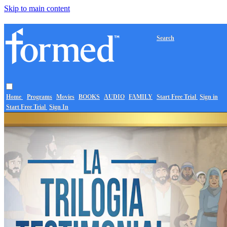
Skip to main content
Search
Home
Programs
Movies
BOOKS
AUDIO
FAMILY
Start Free Trial
Sign in
Start Free Trial
Sign In