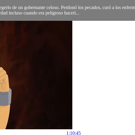
egerlo de un gobernante celoso. Perdonó los pecados, curó a los enfermo
ad incluso cuando era peligroso hacerl...
1:10:45