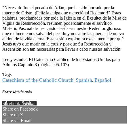
"Necesario fue el pecado de Adán, que ha sido borrado por la
muerte de Cristo. ¡Feliz la culpa que mereció tal Redentor!" Estas
palabras, proclamadas por toda la Iglesia en el Exsultet de la Misa de
Vigilia de Resurrección, resumen poderosamente el salvífico
Misterio Pascual de Jesucristo. Jesús es nuestro Redentor glorioso
que realmente nos salva del pecado y nos abre las puertas de nuevo
al don de la vida eterna. Esta sesión explorará exactamente por qué
Jesús tuvo que morir en la cruz y por qué Su Resurrección y
Ascensión son tan necesarias para llevar a cabo nuestra salvación.
Lee y estudia: El Catecismo Católico de los Estados Unidos para
Adultos Capítulo 8 (páginas 95-107)
Tags
Catechism of the Catholic Church
Spanish
Español
,
,
Share with friends
Facebook
X
Email
Share on Facebook
Share on X
Share via Email