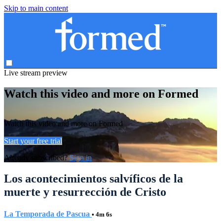
Skip to main content
Live stream preview
Watch this video and more on Formed
Watch this video and more on Formed
Start your free trial
Already subscribed?
Sign in
Los acontecimientos salvíficos de la
muerte y resurrección de Cristo
La Temporada de Pascua
• 4m 6s