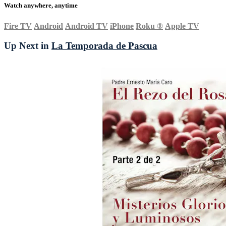
Watch anywhere, anytime
Fire TV
Android
Android TV
iPhone
Roku
®
Apple TV
Up Next in
La Temporada de Pascua