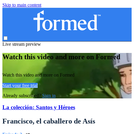
Skip to main content
Live stream preview
Watch this video and more on Formed
Watch this video and more on Formed
Start your free trial
Already subscribed?
Sign in
La colección: Santos y Héroes
Francisco, el caballero de Asís