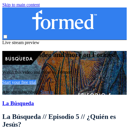
Skip to main content
Live stream preview
Watch this video and more on Formed
Watch this video and more on Formed
Start your free trial
Already subscribed?
Sign in
La Búsqueda
La Búsqueda // Episodio 5 // ¿Quién es
Jesús?