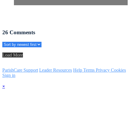
26
Comments
Load More
ParishCare Support
Leader Resources
Help
Terms
Privacy
Cookies
Sign in
×