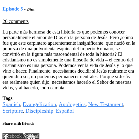
Episode 5
• 24m
26 comments
La parte más hermosa de esta historia es que podemos conocer
personalmente el amor de Dios en la persona de Jesús. Pero ¿cómo
fue que este carpintero aparentemente insignificante, que nació en la
pobreza de una polvorienta esquina del Imperio Romano, se
convirtió en la figura más trascendental de toda la historia? El
cristianismo no es simplemente una filosofía de vida – el centro del
cristianismo es una persona. Podemos ver la vida de Jesús y lo que
vino a hacer. Finalmente, necesitamos decidir si Jesús realmente era
quien dijo ser, no podemos permanecer neutrales. Porque si Jesús
era realmente quien dijo, necesitamos hacerlo el Señor de nuestras
vidas, y al hacerlo, todo cambia.
Tags
Spanish
Evangelization
Apologetics
New Testament
,
,
,
,
Scripture
Discipleship
Español
,
,
Share with friends
Facebook
X
Email