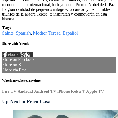
reconocimiento internacional, incluyendo el Premio Nobel de la Paz.
La gran cantidad de pequeños milagros, la caridad y los humildes
triunfos de la Madre Teresa, te inspirarán y conmoverán en esta
historia.
Tags
Saints
Spanish
Mother Teresa
Español
,
,
,
Share with friends
Facebook
X
Email
Share on Facebook
Share on X
Share via Email
Watch anywhere, anytime
Fire TV
Android
Android TV
iPhone
Roku
®
Apple TV
Up Next in
Fe en Casa