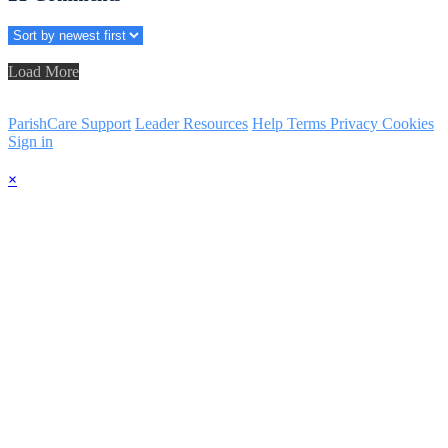
Load More
ParishCare Support
Leader Resources
Help
Terms
Privacy
Cookies
Sign in
×