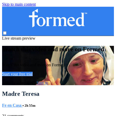
Skip to main content
Live stream preview
Watch this video and more on Formed
Watch this video and more on Formed
Start your free trial
Already subscribed?
Sign in
Madre Teresa
Fe en Casa
• 2h 55m
21 comments