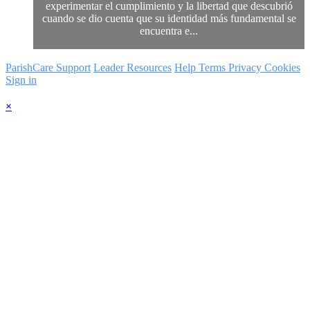
experimentar el cumplimiento y la libertad que descubrió
cuando se dio cuenta que su identidad más fundamental se
encuentra e...
ParishCare Support
Leader Resources
Help
Terms
Privacy
Cookies
Sign in
×