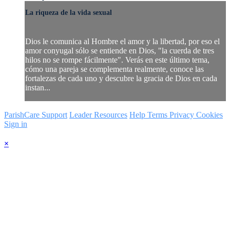
La riqueza de la vida sexual
Dios le comunica al Hombre el amor y la libertad, por eso el
amor conyugal sólo se entiende en Dios, "la cuerda de tres
hilos no se rompe fácilmente". Verás en este último tema,
cómo una pareja se complementa realmente, conoce las
fortalezas de cada uno y descubre la gracia de Dios en cada
instan...
ParishCare Support
Leader Resources
Help
Terms
Privacy
Cookies
Sign in
×