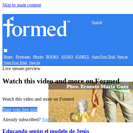
Skip to main content
Search
Home
Programs
Movies
BOOKS
AUDIO
FAMILY
Start Free Trial
Sign in
Start Free Trial
Sign In
Live stream preview
Watch this video and more on Formed
Watch this video and more on Formed
Start your free trial
Already subscribed?
Sign in
Educando según el modelo de Jesús