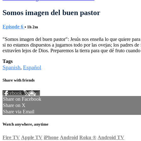
Somos imagen del buen pastor
Episode 6
• 1h 2m
"Somos imagen del buen pastor": Jesús nos enseña lo que quiere para
si no estamos dispuestos a jugarnos todo por las ovejas; los padres de
extravíen lejos de Dios. Preparemos la tierra para que dé fruto cuando
Tags
Spanish
Español
,
Share with friends
Facebook
X
Email
Share on Facebook
Share on X
Share via Email
Watch anywhere, anytime
Fire TV
Apple TV
iPhone
Android
Roku
®
Android TV