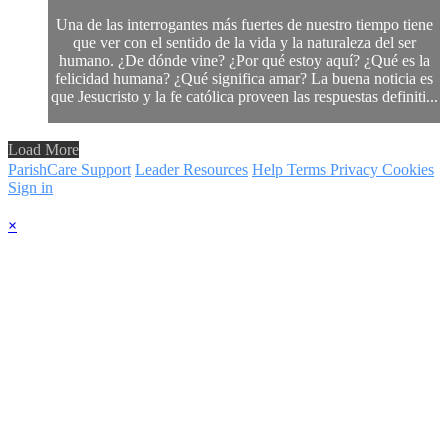
Una de las interrogantes más fuertes de nuestro tiempo tiene
que ver con el sentido de la vida y la naturaleza del ser
humano. ¿De dónde vine? ¿Por qué estoy aquí? ¿Qué es la
felicidad humana? ¿Qué significa amar? La buena noticia es
que Jesucristo y la fe católica proveen las respuestas definiti...
Load More
ParishCare Support
Leader Resources
Help
Terms
Privacy
Cookies
Sign in
×