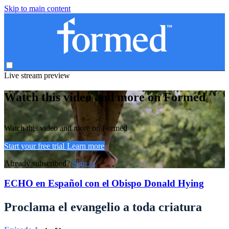
Skip to main content
Live stream preview
Watch this video and more on Formed
Watch this video and more on Formed
Start your free trial
Learn more
Already subscribed?
Sign in
ECHO en Español con el Obispo Donald Hying
Proclama el evangelio a toda criatura