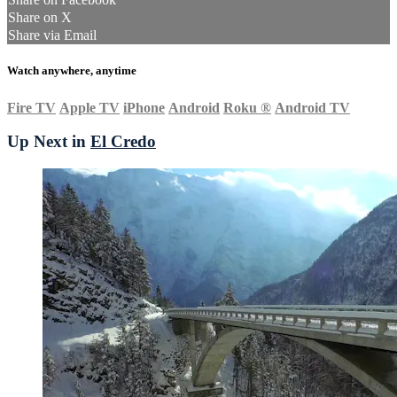
Share on X
Share via Email
Watch anywhere, anytime
Fire TV
Apple TV
iPhone
Android
Roku
®
Android TV
Up Next in
El Credo