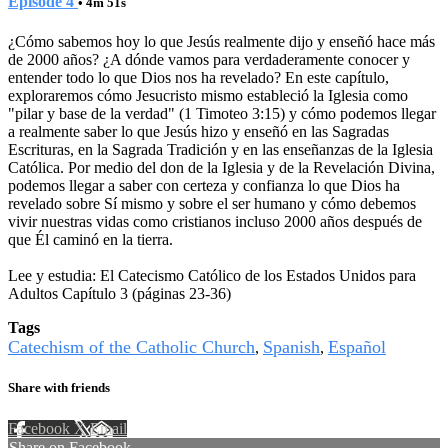
Episode 4
• 4m 51s
¿Cómo sabemos hoy lo que Jesús realmente dijo y enseñó hace más
de 2000 años? ¿A dónde vamos para verdaderamente conocer y
entender todo lo que Dios nos ha revelado? En este capítulo,
exploraremos cómo Jesucristo mismo estableció la Iglesia como
"pilar y base de la verdad" (1 Timoteo 3:15) y cómo podemos llegar
a realmente saber lo que Jesús hizo y enseñó en las Sagradas
Escrituras, en la Sagrada Tradición y en las enseñanzas de la Iglesia
Católica. Por medio del don de la Iglesia y de la Revelación Divina,
podemos llegar a saber con certeza y confianza lo que Dios ha
revelado sobre Sí mismo y sobre el ser humano y cómo debemos
vivir nuestras vidas como cristianos incluso 2000 años después de
que Él caminó en la tierra.
Lee y estudia: El Catecismo Católico de los Estados Unidos para
Adultos Capítulo 3 (páginas 23-36)
Tags
Catechism of the Catholic Church
Spanish
Español
,
,
Share with friends
Facebook
X
Email
Share on Facebook