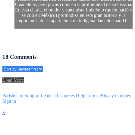
Guadalupe, pero pocas conocen la profundidad de su historia.
En esta charla, el orador y catequista Luis Soto (quien nació y
se crió en México) profundiza en esta gran historia y la
importancia de su aparición a un indígena llamado Juan Di...
18
Comments
Load More
ParishCare Support
Leader Resources
Help
Terms
Privacy
Cookies
Sign in
×