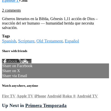
Episode 1
• 28m
2 comments
Géneros literarios en la Biblia, Génesis 1,11 acción de Dios –
reacción del ser humano — humanidad herida que necesita
salvación.
Tags
Spanish
Scripture
Old Testament
Español
,
,
,
Share with friends
Facebook
X
Email
Share on Facebook
Share on X
Share via Email
Watch anywhere, anytime
Fire TV
Apple TV
iPhone
Android
Roku
®
Android TV
Up Next in
Primera Temporada