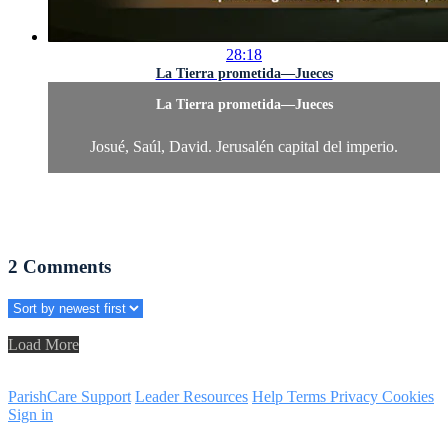
28:18
La Tierra prometida—Jueces
La Tierra prometida—Jueces
Josué, Saúl, David. Jerusalén capital del imperio.
2
Comments
Load More
ParishCare Support
Leader Resources
Help
Terms
Privacy
Cookies
Sign in