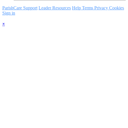
ParishCare Support
Leader Resources
Help
Terms
Privacy
Cookies
Sign in
×