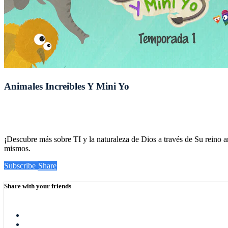
Animales Increibles Y Mini Yo
¡Descubre más sobre TI y la naturaleza de Dios a través de Su reino a
mismos.
Subscribe
Share
Share with your friends