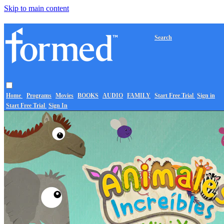
Skip to main content
Search
Home
Programs
Movies
BOOKS
AUDIO
FAMILY
Start Free Trial
Sign in
Start Free Trial
Sign In